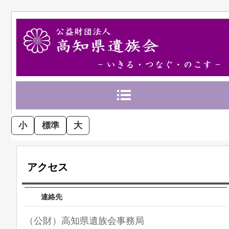
小
標準
大
アクセス
連絡先
（公財）高知県遺族会事務局